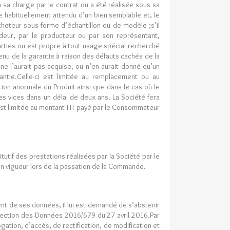
à sa charge par le contrat ou a été réalisée sous sa
e habituellement attendu d’un bien semblable et, le
cheteur sous forme d’échantillon ou de modèle ;s’il
deur, par le producteur ou par son représentant,
arties ou est propre à tout usage spécial recherché
enu de la garantie à raison des défauts cachés de la
e l’aurait pas acquise, ou n’en aurait donné qu’un
antie.Celle-ci est limitée au remplacement ou au
ion anormale du Produit ainsi que dans le cas où le
 des vices dans un délai de deux ans. La Société fera
e est limitée au montant HT payé par le Consommateur
tutif des prestations réalisées par la Société par le
n vigueur lors de la passation de la Commande.
ment de ses données, il lui est demandé de s’abstenir
otection des Données 2016/679 du 27 avril 2016.Par
ogation, d’accès, de rectification, de modification et