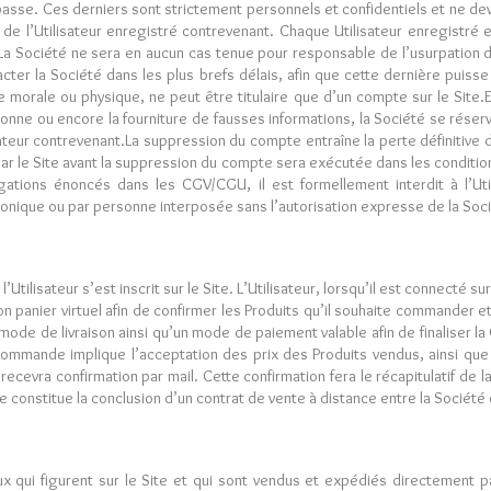
passe. Ces derniers sont strictement personnels et confidentiels et ne de
e l’Utilisateur enregistré contrevenant. Chaque Utilisateur enregistré
 La Société ne sera en aucun cas tenue pour responsable de l’usurpation d’i
cter la Société dans les plus brefs délais, afin que cette dernière puiss
onne morale ou physique, ne peut être titulaire que d’un compte sur le Si
nne ou encore la fourniture de fausses informations, la Société se réser
sateur contrevenant.La suppression du compte entraîne la perte définitive d
r le Site avant la suppression du compte sera exécutée dans les conditi
tions énoncés dans les CGV/CGU, il est formellement interdit à l’Util
ronique ou par personne interposée sans l’autorisation expresse de la Soc
tilisateur s’est inscrit sur le Site. L’Utilisateur, lorsqu’il est connecté s
e son panier virtuel afin de confirmer les Produits qu’il souhaite commande
ode de livraison ainsi qu’un mode de paiement valable afin de finaliser l
a Commande implique l’acceptation des prix des Produits vendus, ainsi que 
recevra confirmation par mail. Cette confirmation fera le récapitulatif d
 constitue la conclusion d’un contrat de vente à distance entre la Société e
x qui figurent sur le Site et qui sont vendus et expédiés directement pa