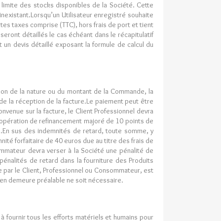
 limite des stocks disponibles de la Société. Cette
nexistant.Lorsqu’un Utilisateur enregistré souhaite
utes taxes comprise (TTC), hors frais de port et tient
seront détaillés le cas échéant dans le récapitulatif
t un devis détaillé exposant la formule de calcul du
ion de la nature ou du montant de la Commande, la
de la réception de la facture.Le paiement peut être
nvenue sur la facture, le Client Professionnel devra
n opération de refinancement majoré de 10 points de
e.En sus des indemnités de retard, toute somme, y
ité forfaitaire de 40 euros due au titre des frais de
ommateur devra verser à la Société une pénalité de
pénalités de retard dans la fourniture des Produits
e par le Client, Professionnel ou Consommateur, est
 en demeure préalable ne soit nécessaire.
 fournir tous les efforts matériels et humains pour