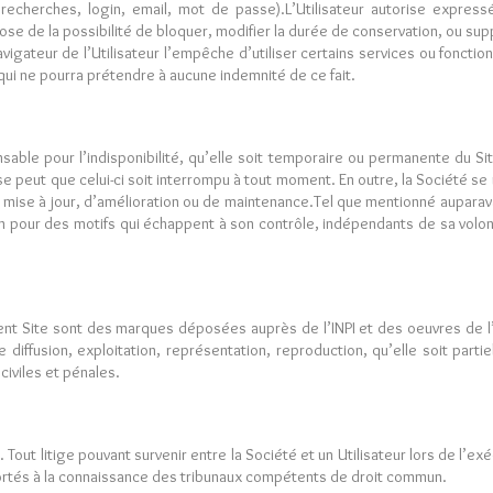
 recherches, login, email, mot de passe).L’Utilisateur autorise expres
ispose de la possibilité de bloquer, modifier la durée de conservation, ou su
vigateur de l’Utilisateur l’empêche d’utiliser certains services ou fonctio
i ne pourra prétendre à aucune indemnité de ce fait.
able pour l’indisponibilité, qu’elle soit temporaire ou permanente du Si
e peut que celui-ci soit interrompu à tout moment. En outre, la Société se r
de mise à jour, d’amélioration ou de maintenance.Tel que mentionné aupara
 pour des motifs qui échappent à son contrôle, indépendants de sa volonté
ent Site sont des marques déposées auprès de l’INPI et des oeuvres de l’e
 diffusion, exploitation, représentation, reproduction, qu’elle soit partie
iviles et pénales.
 Tout litige pouvant survenir entre la Société et un Utilisateur lors de l’e
t portés à la connaissance des tribunaux compétents de droit commun.