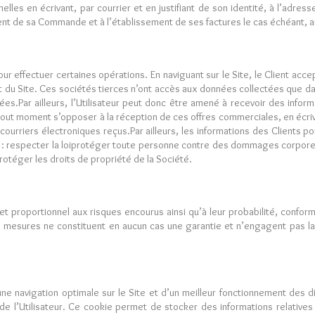
lles en écrivant, par courrier et en justifiant de son identité, à l’adre
 de sa Commande et à l’établissement de ses factures le cas échéant, ains
our effectuer certaines opérations. En naviguant sur le Site, le Client acc
u Site. Ces sociétés tierces n’ont accès aux données collectées que dans
es.Par ailleurs, l’Utilisateur peut donc être amené à recevoir des inform
 tout moment s’opposer à la réception de ces offres commerciales, en écriv
s courriers électroniques reçus.Par ailleurs, les informations des Clients 
s : respecter la loiprotéger toute personne contre des dommages corporels
protéger les droits de propriété de la Société.
 et proportionnel aux risques encourus ainsi qu’à leur probabilité, confo
mesures ne constituent en aucun cas une garantie et n’engagent pas la 
ne navigation optimale sur le Site et d’un meilleur fonctionnement des di
de l’Utilisateur. Ce cookie permet de stocker des informations relatives à