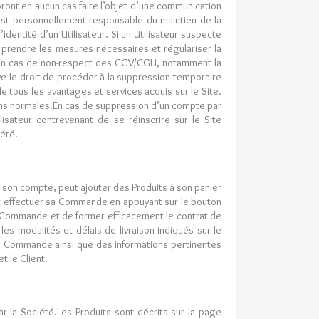
vront en aucun cas faire l’objet d’une communication
 est personnellement responsable du maintien de la
dentité d’un Utilisateur. Si un Utilisateur suspecte
e prendre les mesures nécessaires et régulariser la
te.En cas de non-respect des CGV/CGU, notamment la
ve le droit de procéder à la suppression temporaire
e tous les avantages et services acquis sur le Site.
ons normales.En cas de suppression d’un compte par
isateur contrevenant de se réinscrire sur le Site
iété.
ur son compte, peut ajouter des Produits à son panier
r et effectuer sa Commande en appuyant sur le bouton
a Commande et de former efficacement le contrat de
les modalités et délais de livraison indiqués sur le
e la Commande ainsi que des informations pertinentes
t le Client.
r la Société.Les Produits sont décrits sur la page