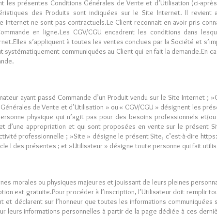
vement les présentes Conditions Générales de Vente et d’Utilisation (ci-a
istiques des Produits sont indiquées sur le Site Internet. Il revient
 Internet ne sont pas contractuels.Le Client reconnait en avoir pris conn
Commande en ligne.Les CGV/CGU encadrent les conditions dans lesque
rnet.Elles s’appliquent à toutes les ventes conclues par la Société et s’
ont systématiquement communiquées au Client qui en fait la demande.En ca
ande.
mmateur ayant passé Commande d’un Produit vendu sur le Site Internet
ons Générales de Vente et d’Utilisation » ou « CGV/CGU » désignent les pré
rsonne physique qui n’agit pas pour des besoins professionnels et/ou h
jet d’une appropriation et qui sont proposées en vente sur le présent S
tivité professionnelle ; »Site » désigne le présent Site, c’est-à-dire http
e I des présentes ; et »Utilisateur » désigne toute personne qui fait utilis
nnes morales ou physiques majeures et jouissant de leurs pleines personnali
iption est gratuite.Pour procéder à l’inscription, l’Utilisateur doit remplir t
t et déclarent sur l’honneur que toutes les informations communiquées su
ur leurs informations personnelles à partir de la page dédiée à ces derniè