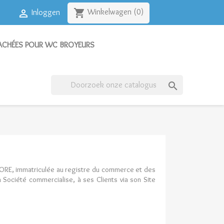
shopping_cart
Winkelwagen
(0)

Inloggen
TACHÉES POUR WC BROYEURS

NORE, immatriculée au registre du commerce et des
Société commercialise, à ses Clients via son Site