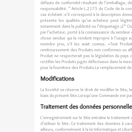
défauts de conformité résultant de l’emballage, des
responsabilité. ” Article L.217-5 du Code de la co
cas échéant :s’il correspond à la description donn
présente les qualités qu’un acheteur peut légit
notamment dans la publicité ou l’étiquetage ;2° Ou
par l’acheteur, porté à la connaissance du vendeur 
chose vendue qui la rendent impropre à l’usage au
moindre prix, s’il les avait connus. »Tout Prod
remboursement des Produits non conformes ou affect
Produit ne respecterait pas la législation du pays d
rectifier les Produits jugés défectueux dans la mes
pour la fourniture des Produits.Le remplacement des
Modifications
La Société se réserve le droit de modifier le Site, 
biais du présent Site.Lorsqu’une Commande est pass
Traitement des données personnelle
L’enregistrement sur le Site entraîne le traitement 
d’utiliser le Site. Ce traitement des données à c
ailleurs, conformément à la loi Informatique et Liber