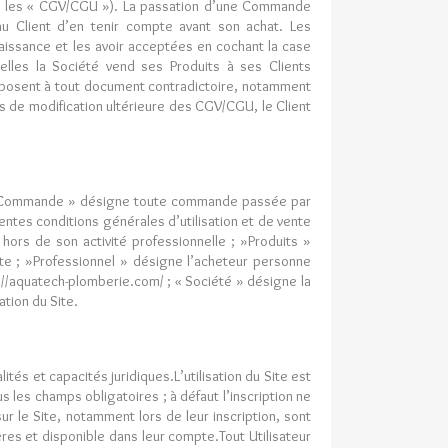
près les « CGV/CGU »). La passation d’une Commande
 au Client d’en tenir compte avant son achat. Les
aissance et les avoir acceptées en cochant la case
lles la Société vend ses Produits à ses Clients
imposent à tout document contradictoire, notamment
s de modification ultérieure des CGV/CGU, le Client
 ; »Commande » désigne toute commande passée par
sentes conditions générales d’utilisation et de vente
ors de son activité professionnelle ; »Produits »
ite ; »Professionnel » désigne l’acheteur personne
s://aquatech-plomberie.com/ ; « Société » désigne la
ation du Site.
tés et capacités juridiques.L’utilisation du Site est
ous les champs obligatoires ; à défaut l’inscription ne
r le Site, notamment lors de leur inscription, sont
res et disponible dans leur compte.Tout Utilisateur