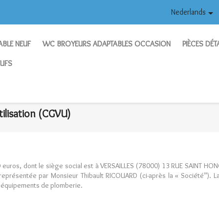
Nederlands

BLE NEUF
WC BROYEURS ADAPTABLES OCCASION
PIÈCES DÉ
UFS
ation (CGVU)
tilisation (CGVU)
 euros, dont le siège social est à VERSAILLES (78000) 13 RUE SAINT HO
présentée par Monsieur Thibault RICOUARD (ci-après la « Société”). La 
 d’équipements de plomberie.