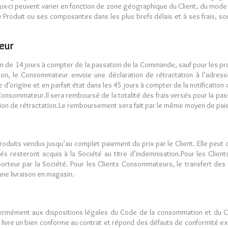
. Ceux-ci peuvent varier en fonction de zone géographique du Client, du mod
Produit ou ses composantes dans les plus brefs délais et à ses frais, sous
eur
 de 14 jours à compter de la passation de la Commande, sauf pour les pro
tion, le Consommateur envoie une déclaration de rétractation à l’adr
d’origine et en parfait état dans les 45 jours à compter de la notification
Consommateur.Il sera remboursé de la totalité des frais versés pour la pa
ion de rétractation.Le remboursement sera fait par le même moyen de paieme
Produits vendus jusqu’au complet paiement du prix par le Client. Elle peu
 resteront acquis à la Société au titre d’indemnisation.Pour les Clients 
teur par la Société. Pour les Clients Consommateurs, le transfert des ri
une livraison en magasin.
formément aux dispositions légales du Code de la consommation et du Cod
ivre un bien conforme au contrat et répond des défauts de conformité exi