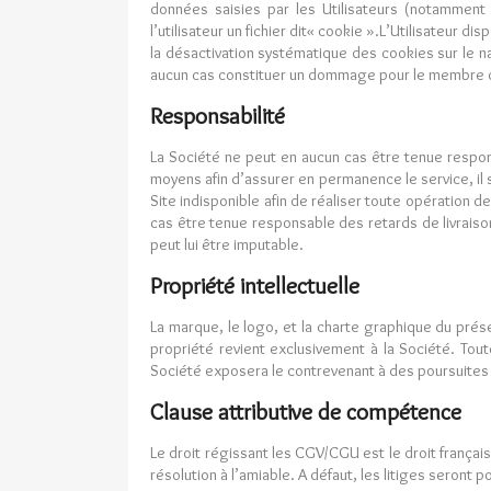
données saisies par les Utilisateurs (notamment
l’utilisateur un fichier dit« cookie ».L’Utilisateur d
la désactivation systématique des cookies sur le na
aucun cas constituer un dommage pour le membre qu
Responsabilité
La Société ne peut en aucun cas être tenue respons
moyens afin d’assurer en permanence le service, il s
Site indisponible afin de réaliser toute opération 
cas être tenue responsable des retards de livraison
peut lui être imputable.
Propriété intellectuelle
La marque, le logo, et la charte graphique du prés
propriété revient exclusivement à la Société. Toute
Société exposera le contrevenant à des poursuites c
Clause attributive de compétence
Le droit régissant les CGV/CGU est le droit français.
résolution à l’amiable. A défaut, les litiges seron