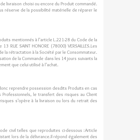
e de livraison choisi ou encore du Produit commandé.
 réserve de la possibilité matérielle de réparer le
duits mentionnés à l’article L.221-28 du Code de la
esse 13 RUE SAINT HONORE (78000) VERSAILLES.Les
 de la rétractation à la Société par le Consommateur.
ssation de la Commande dans les 14 jours suivants la
nt que celui utilisé à l’achat.
t donc reprendre possession desdits Produits en cas
Professionnels, le transfert des risques au Client
sques s’opère à la livraison ou lors du retrait des
e civil telles que reproduites ci-dessous :Article
stant lors de la délivrance.Il répond également des