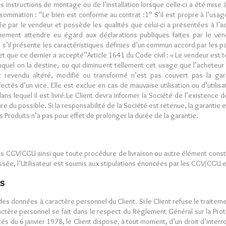
 instructions de montage ou de l’installation lorsque celle-ci a été mise 
nsommation : “Le bien est conforme au contrat :1° S’il est propre à l’usag
ée par le vendeur et possède les qualités que celui-ci a présentées à l’a
imement attendre eu égard aux déclarations publiques faites par le ven
 s’il présente les caractéristiques définies d’un commun accord par les p
et que ce dernier a accepté”Article 1641 du Code civil : « Le vendeur est t
quel on la destine, ou qui diminuent tellement cet usage que l’acheteur n
uit revendu altéré, modifié ou transformé n’est pas couvert pas la gar
és d’un vice. Elle est exclue en cas de mauvaise utilisation ou d’utilisat
ans lequel il est livré.Le Client devra informer la Société de l’existence
ure du possible. Si la responsabilité de la Société est retenue, la garanti
 Produits n’a pas pour effet de prolonger la durée de la garantie.
les CGV/CGU ainsi que toute procédure de livraison ou autre élément consti
ée, l’Utilisateur est soumis aux stipulations énoncées par les CGV/CGU e
s
des données à caractère personnel du Client. Si le Client refuse le traite
aractère personnel se fait dans le respect du Règlement Général sur la Pr
tés du 6 janvier 1978, le Client dispose, à tout moment, d’un droit d’interr