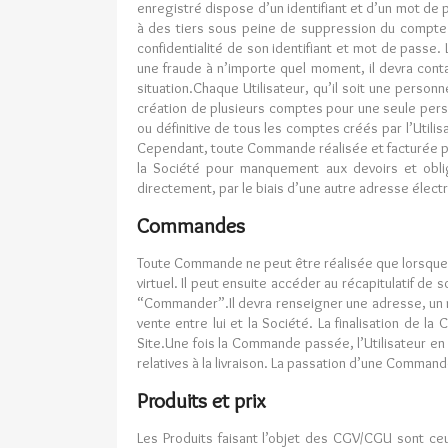
enregistré dispose d’un identifiant et d’un mot de 
à des tiers sous peine de suppression du compte d
confidentialité de son identifiant et mot de passe.
une fraude à n’importe quel moment, il devra conta
situation.Chaque Utilisateur, qu’il soit une pers
création de plusieurs comptes pour une seule perso
ou définitive de tous les comptes créés par l’Utili
Cependant, toute Commande réalisée et facturée pa
la Société pour manquement aux devoirs et obliga
directement, par le biais d’une autre adresse élect
Commandes
Toute Commande ne peut être réalisée que lorsque l’U
virtuel. Il peut ensuite accéder au récapitulatif d
“Commander”.Il devra renseigner une adresse, un m
vente entre lui et la Société. La finalisation de l
Site.Une fois la Commande passée, l’Utilisateur en 
relatives à la livraison. La passation d’une Commande
Produits et prix
Les Produits faisant l’objet des CGV/CGU sont ceu