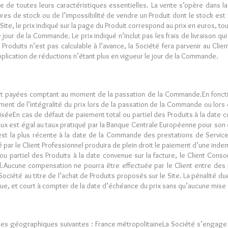
e de toutes leurs caractéristiques essentielles. La vente s’opère dans la
es de stock ou de l’impossibilité de vendre un Produit dont le stock est i
 Site, le prix indiqué sur la page du Produit correspond au prix en euros, to
our de la Commande. Le prix indiqué n’inclut pas les frais de livraison qui 
roduits n’est pas calculable à l’avance, la Société fera parvenir au Clien
application de réductions n’étant plus en vigueur le jour de la Commande.
sont payées comptant au moment de la passation de la Commande.En fonct
ment de l’intégralité du prix lors de la passation de la Commande ou lors 
iséeEn cas de défaut de paiement total ou partiel des Produits à la date co
 taux est égal au taux pratiqué par la Banque Centrale Européenne pour so
st la plus récente à la date de la Commande des prestations de Servic
 par le Client Professionnel produira de plein droit le paiement d’une indemn
u partiel des Produits à la date convenue sur la facture, le Client Cons
al.Aucune compensation ne pourra être effectuée par le Client entre des 
ciété au titre de l’achat de Produits proposés sur le Site. La pénalité du
ue, et court à compter de la date d’échéance du prix sans qu’aucune mise
nes géographiques suivantes : France métropolitaineLa Société s’engage à