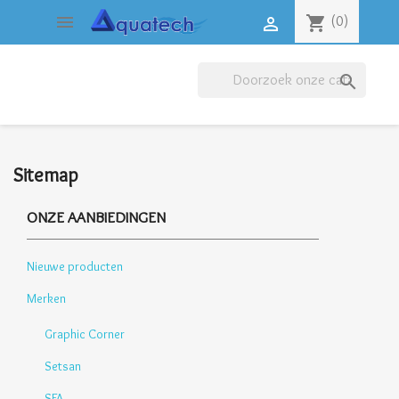

shopping_cart
(0)


Sitemap
ONZE AANBIEDINGEN
Nieuwe producten
Merken
Graphic Corner
Setsan
SFA